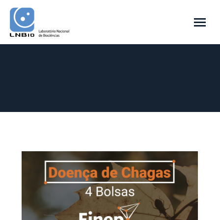
Daily Archives:
2 de December de 2022
You are here:
Home
2022
December
02