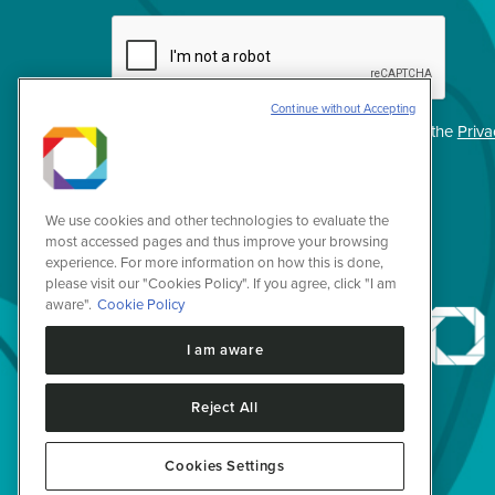
Continue without Accepting
Privacidade
I agree with the terms of use described in the
Priva
(Required)
We use cookies and other technologies to evaluate the
most accessed pages and thus improve your browsing
experience. For more information on how this is done,
please visit our "Cookies Policy". If you agree, click "I am
aware".
Cookie Policy
I am aware
Reject All
Cookies Settings