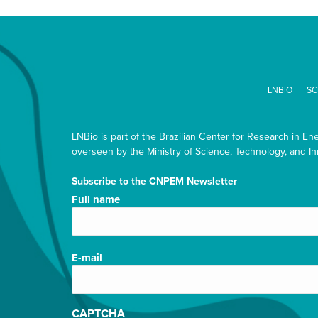
LNBIO
SC
LNBio is part of the Brazilian Center for Research in En
overseen by the Ministry of Science, Technology, and In
Subscribe to the CNPEM Newsletter
Nome
Full name
completo/Full
name
(Required)
E-
E-mail
mail
(Required)
CAPTCHA