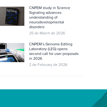
CNPEM study in Science
Signaling advances
understanding of
neurodevelopmental
disorders
25 de March de 2026
CNPEM’s Genome Editing
Laboratory (LEG) opens
second call for user proposals
in 2026
2 de February de 2026