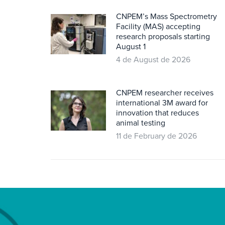
CNPEM’s Mass Spectrometry
Facility (MAS) accepting
research proposals starting
August 1
4 de August de 2026
CNPEM researcher receives
international 3M award for
innovation that reduces
animal testing
11 de February de 2026