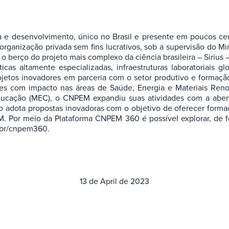
a e desenvolvimento, único no Brasil e presente em poucos cen
ganização privada sem fins lucrativos, sob a supervisão do Min
o berço do projeto mais complexo da ciência brasileira – Sirius
s altamente especializadas, infraestruturas laboratoriais g
 projetos inovadores em parceria com o setor produtivo e forma
es com impacto nas áreas de Saúde, Energia e Materiais Renov
ducação (MEC), o CNPEM expandiu suas atividades com a abert
ão adota propostas inovadoras com o objetivo de oferecer formaç
Por meio da Plataforma CNPEM 360 é possível explorar, de form
m.br/cnpem360.
13 de April de 2023