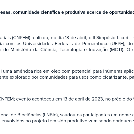
esas, comunidade científica e produtiva acerca de oportunid
iais (CNPEM) realizou, no dia 13 de abril, o II Simpósio Licur
eria com as Universidades Federais de Pernambuco (UFPE), do
do Ministério da Ciência, Tecnologia e Inovação (MCTI). O 
ssui uma amêndoa rica em óleo com potencial para inúmeras aplic
mente explorado por comunidades para usos como cicatrizante, par
 CNPEM; evento aconteceu em 13 de abril de 2023, no prédio do S
acional de Biociências (LNBio), saudou os participantes em nom
 envolvidos no projeto tem sido produtivo vem sendo enriquece