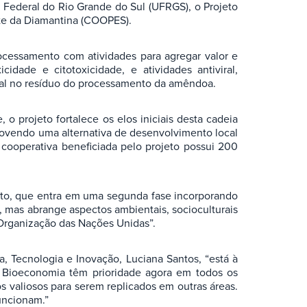
Federal do Rio Grande do Sul (UFRGS), o Projeto
te da Diamantina (COOPES).
cessamento com atividades para agregar valor e
idade e citotoxicidade, e atividades antiviral,
cional no resíduo do processamento da amêndoa.
 o projeto fortalece os elos iniciais desta cadeia
movendo uma alternativa de desenvolvimento local
cooperativa beneficiada pelo projeto possui 200
jeto, que entra em uma segunda fase incorporando
, mas abrange aspectos ambientais, socioculturais
Organização das Nações Unidas”.
a, Tecnologia e Inovação, Luciana Santos, “está à
da Bioeconomia têm prioridade agora em todos os
os valiosos para serem replicados em outras áreas.
uncionam.”