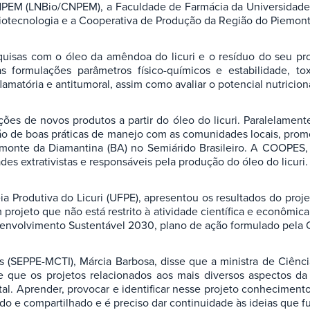
NPEM (LNBio/CNPEM), a Faculdade de Farmácia da Universidade 
otecnologia e a Cooperativa de Produção da Região do Piemon
uisas com o óleo da amêndoa do licuri e o resíduo do seu pro
formulações parâmetros físico-químicos e estabilidade, toxic
-inflamatória e antitumoral, assim como avaliar o potencial nutri
es de novos produtos a partir do óleo do licuri. Paralelamente,
ão de boas práticas de manejo com as comunidades locais, pro
emonte da Diamantina (BA) no Semiárido Brasileiro. A COOPES, 
 extrativistas e responsáveis pela produção do óleo do licuri.
ia Produtiva do Licuri (UFPE), apresentou os resultados do pro
rojeto que não está restrito à atividade científica e econômica
envolvimento Sustentável 2030, plano de ação formulado pela 
os (SEPPE-MCTI), Márcia Barbosa, disse que a ministra de Ciênci
 e que os projetos relacionados aos mais diversos aspectos 
ntal. Aprender, provocar e identificar nesse projeto conheciment
o e compartilhado e é preciso dar continuidade às ideias que f