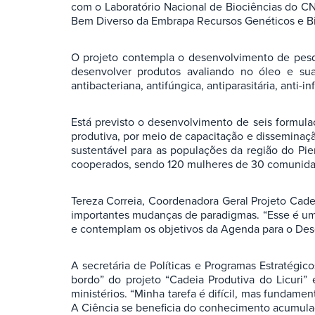
com o Laboratório Nacional de Biociências do C
Bem Diverso da Embrapa Recursos Genéticos e Bi
O projeto contempla o desenvolvimento de pesq
desenvolver produtos avaliando no óleo e suas 
antibacteriana, antifúngica, antiparasitária, anti
Está previsto o desenvolvimento de seis formulaçõ
produtiva, por meio de capacitação e disseminaç
sustentável para as populações da região do Pi
cooperados, sendo 120 mulheres de 30 comunidades
Tereza Correia, Coordenadora Geral Projeto Cade
importantes mudanças de paradigmas. “Esse é um p
e contemplam os objetivos da Agenda para o Des
A secretária de Políticas e Programas Estratégic
bordo” do projeto “Cadeia Produtiva do Licuri”
ministérios. “Minha tarefa é difícil, mas fundame
A Ciência se beneficia do conhecimento acumulad