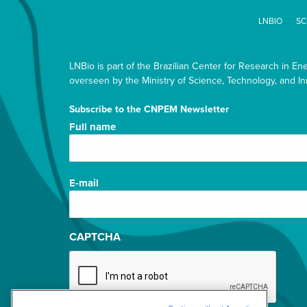
LNBIO
SC
LNBio is part of the Brazilian Center for Research in En
overseen by the Ministry of Science, Technology, and In
Subscribe to the CNPEM Newsletter
Nome
Full name
completo/Full
name
(Required)
E-
E-mail
mail
(Required)
CAPTCHA