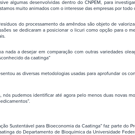
usive algumas desenvolvidas dentro do CNPEM, para investiga
 estamos muito animados com o interesse das empresas por todo 
 Resíduos do processamento da amêndoa são objeto de valoriz
ssões se dedicaram a posicionar o licuri como opção para o m
is.
ixa nada a desejar em comparação com outras variedades oleagi
sconhecido da caatinga”
sentou as diversas metodologias usadas para aprofundar os c
es, nós pudemos identificar até agora pelo menos duas novas molé
medicamentos”.
vação Sustentável para Bioeconomia da Caatinga” faz parte do
Caatinga do Departamento de Bioquímica da Universidade Fed