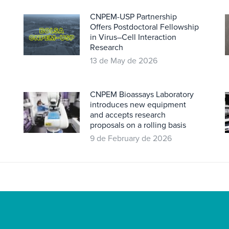
CNPEM-USP Partnership
Offers Postdoctoral Fellowship
in Virus–Cell Interaction
Research
13 de May de 2026
CNPEM Bioassays Laboratory
introduces new equipment
and accepts research
proposals on a rolling basis
9 de February de 2026