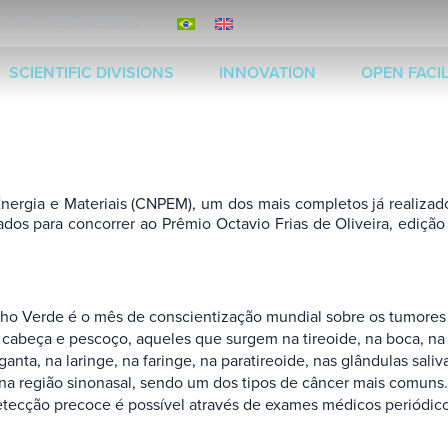
ITORY
RESEARCHERS
SCIENTIFIC DIVISIONS
INNOVATION
OPEN FACIL
rgia e Materiais (CNPEM), um dos mais completos já realizado
ados para concorrer ao Prêmio Octavio Frias de Oliveira, ediçã
lho Verde é o mês de conscientização mundial sobre os tumores
cabeça e pescoço, aqueles que surgem na tireoide, na boca, na
ganta, na laringe, na faringe, na paratireoide, nas glândulas saliv
na região sinonasal, sendo um dos tipos de câncer mais comuns
etecção precoce é possível através de exames médicos periódico