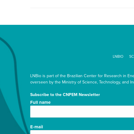
LNBIO
SC
LNBio is part of the Brazilian Center for Research in En
overseen by the Ministry of Science, Technology, and In
Subscribe to the CNPEM Newsletter
Nome
Full name
completo/Full
name
(Required)
E-
E-mail
mail