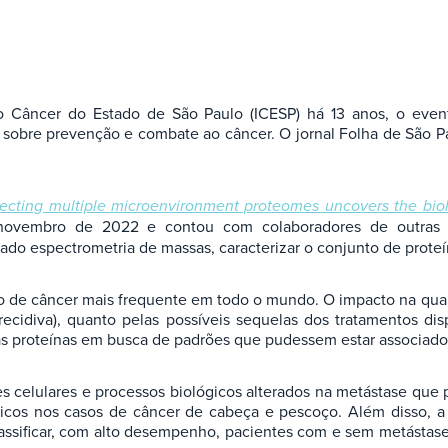
o Câncer do Estado de São Paulo (ICESP) há 13 anos, o event
sobre prevenção e combate ao câncer. O jornal Folha de São Pau
cting multiple microenvironment proteomes uncovers the bio
vembro de 2022 e contou com colaboradores de outras in
do espectrometria de massas, caracterizar o conjunto de prote
o de câncer mais frequente em todo o mundo. O impacto na qual
ecidiva), quanto pelas possíveis sequelas dos tratamentos disp
vas proteínas em busca de padrões que pudessem estar associad
 celulares e processos biológicos alterados na metástase que 
cos nos casos de câncer de cabeça e pescoço. Além disso, a a
assificar, com alto desempenho, pacientes com e sem metástase