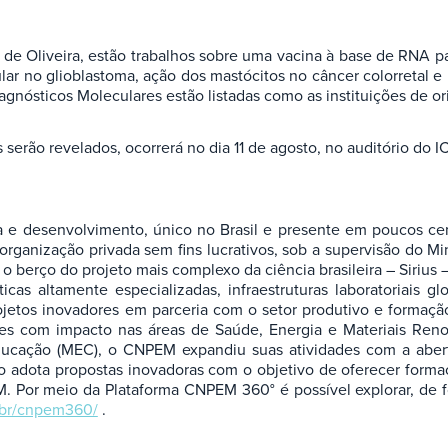
s de Oliveira, estão trabalhos sobre uma vacina à base de RNA p
lular no glioblastoma, ação dos mastócitos no câncer colorret
gnósticos Moleculares estão listadas como as instituições de o
erão revelados, ocorrerá no dia 11 de agosto, no auditório do I
a e desenvolvimento, único no Brasil e presente em poucos cen
ganização privada sem fins lucrativos, sob a supervisão do Min
o berço do projeto mais complexo da ciência brasileira – Sirius
s altamente especializadas, infraestruturas laboratoriais g
 projetos inovadores em parceria com o setor produtivo e forma
es com impacto nas áreas de Saúde, Energia e Materiais Renov
ducação (MEC), o CNPEM expandiu suas atividades com a abert
ão adota propostas inovadoras com o objetivo de oferecer formaç
or meio da Plataforma CNPEM 360° é possível explorar, de for
.br/cnpem360/
.