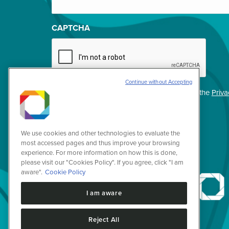
(Required)
CAPTCHA
Continue without Accepting
Privacidade
I agree with the terms of use described in the
Priva
(Required)
We use cookies and other technologies to evaluate the
most accessed pages and thus improve your browsing
experience. For more information on how this is done,
please visit our "Cookies Policy". If you agree, click "I am
aware".
Cookie Policy
I am aware
Reject All