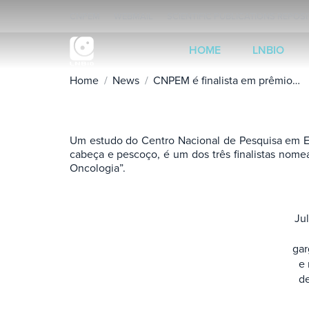
CNPEM
WEBMAIL
SCIENTIFIC PUBLICATIONS REPOS
HOME
LNBIO
Home
News
CNPEM é finalista em prêmio…
You are here:
Um estudo do Centro Nacional de Pesquisa em Ene
cabeça e pescoço, é um dos três finalistas nome
Oncologia”.
Ju
gar
e 
d