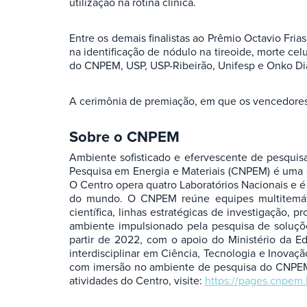
utilização na rotina clínica.
Entre os demais finalistas ao Prêmio Octavio Fria
na identificação de nódulo na tireoide, morte ce
do CNPEM, USP, USP-Ribeirão, Unifesp e Onko Dia
A cerimônia de premiação, em que os vencedores s
Sobre o CNPEM
Ambiente sofisticado e efervescente de pesquis
Pesquisa em Energia e Materiais (CNPEM) é uma or
O Centro opera quatro Laboratórios Nacionais e é 
do mundo. O CNPEM reúne equipes multitemática
científica, linhas estratégicas de investigação,
ambiente impulsionado pela pesquisa de soluçõ
partir de 2022, com o apoio do Ministério da E
interdisciplinar em Ciência, Tecnologia e Inovaç
com imersão no ambiente de pesquisa do CNPEM. P
atividades do Centro, visite:
https://pages.cnpem