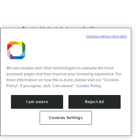
Oportunidade de bolsa em Análise
Proteômica
Continue without Accepting
News
3 de October de 2023
O Centro Nacional de Pesquisa em Energia
e Materiais (CNPEM) oferece três vagas de
Treinamento Técnico Nível Cinco (TT-V),
We use cookies and other technologies to evaluate the most
com financiamento FAPESP e duração de
accessed pages and thus improve your browsing experience. For
dois anos, para atuar em projeto de
more information on how this is done, please visit our "Cookies
desenvolvimento e implementação de
Policy". If you agree, click "I am aware".
Cookie Policy
análise proteômica de células únicas. O
trabalho será realizado no âmbito do grupo
I am aware
Reject All
de espectrometria de massas, do
Laboratório…
Cookies Settings