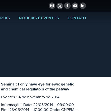
Instagram
Facebook
YouTube
Linkedin
X-
page
page
page
page
Twitter
ERTAS
NOTÍCIAS E EVENTOS
CONTATO
opens
opens
opens
opens
page
in
in
in
in
opens
new
new
new
new
in
window
window
window
window
new
window
Seminar: I only have eye for ewe: genetic
and chemical regulators of the patway
Eventos
4 de novembro de 2014
Informações Data: 22/05/2014 – 09:00:00
Fim: 23/05/2014 – 17:00:00 Onde: CNPEM –