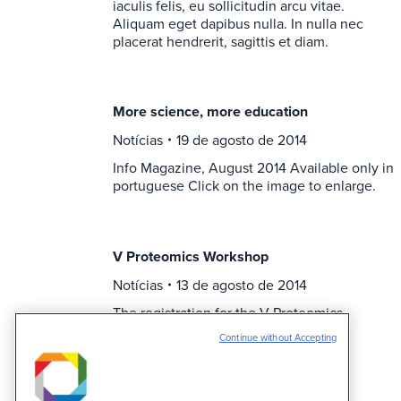
iaculis felis, eu sollicitudin arcu vitae.
Aliquam eget dapibus nulla. In nulla nec
placerat hendrerit, sagittis et diam.
More science, more education
Notícias
19 de agosto de 2014
Info Magazine, August 2014 Available only in
portuguese Click on the image to enlarge.
V Proteomics Workshop
Notícias
13 de agosto de 2014
The registration for the V Proteomics
Workshop is opened. The application
Continue without Accepting
deadline is on 15th September.