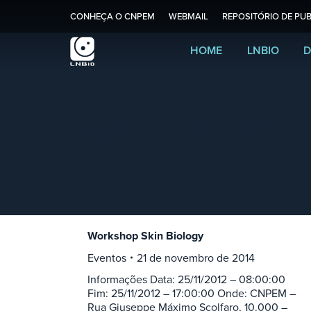
CONHEÇA O CNPEM
WEBMAIL
REPOSITÓRIO DE PUB
HOME
LNBIO
D
Arquivo Anual:
2014
Você está aqui:
Início
2014
Workshop Skin Biology
Eventos
21 de novembro de 2014
Informações Data: 25/11/2012 – 08:00:00
Fim: 25/11/2012 – 17:00:00 Onde: CNPEM –
Rua Giuseppe Máximo Scolfaro, 10.000 –