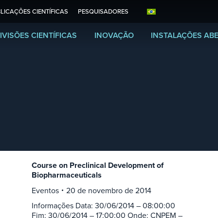
LICAÇÕES CIENTÍFICAS
PESQUISADORES
IVISÕES CIENTÍFICAS
INOVAÇÃO
INSTALAÇÕES AB
Course on Preclinical Development of
Biopharmaceuticals
Eventos
20 de novembro de 2014
Informações Data: 30/06/2014 – 08:00:00
Fim: 30/06/2014 – 17:00:00 Onde: CNPEM –