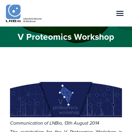
V Proteomics Workshop
Você está aqui:
Communication of LNBio, 13th August 2014
The registration for the V Proteomics Workshop is