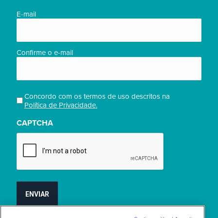
(obrigatório)
E-
E-mail
mail
(obrigatório)
Confirme o e-mail
Concordo com os termos de uso descritos na
Privacidade
Política de Privacidade.
(obrigatório)
CAPTCHA