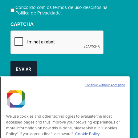
Concordo com os termos de uso descritos na
Privacidade
Política de Privacidade.
(obrigatório)
CAPTCHA
Continue without Accepting
Encontre-nos em:
Facebook
YouTube
Linkedin
Instagram
X-
page
page
page
page
Twitter
We use cookies and other technologies to evaluate the most
opens
opens
opens
opens
page
accessed pages and thus improve your browsing experience. For
more information on how this is done, please visit our "Cookies
in
in
in
in
opens
Policy". If you agree, click "I am aware".
Cookie Policy
new
new
new
new
in