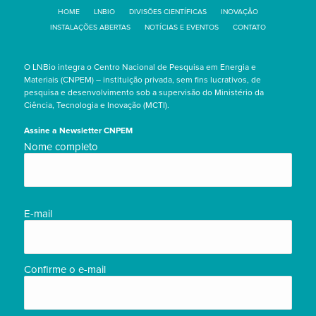
HOME
LNBIO
DIVISÕES CIENTÍFICAS
INOVAÇÃO
INSTALAÇÕES ABERTAS
NOTÍCIAS E EVENTOS
CONTATO
O LNBio integra o Centro Nacional de Pesquisa em Energia e
Materiais (CNPEM) – instituição privada, sem fins lucrativos, de
pesquisa e desenvolvimento sob a supervisão do Ministério da
Ciência, Tecnologia e Inovação (MCTI).
Assine a Newsletter CNPEM
Nome
Nome completo
completo/Full
name
(obrigatório)
E-
E-mail
mail
(obrigatório)
Confirme o e-mail