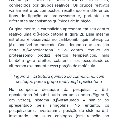
conhecidos por grupos reativos. Os grupos reativos
variam entre os compostos, resultando em diferentes
tipos de ligação ao proteassomo e, portanto, em
diferentes mecanismos químicos de inibição.
Originalmente, a carmaficina apresenta em seu centro
reativo uma α,β-epoxicetona (Figura 2). Essa mesma
estrutura é observada no carfilzomib, quimioterápico
já disponível no mercado. Considerando que a reação
entre α,β-epoxicetona e o centro reativo do
proteassomo produz efeitos terapêuticos, mas
também gera efeitos colaterais, os pesquisadores
alteraram exatamente essa porção da molécula.
Figura 2 – Estrutura química da carmaficina, com
destaque para o grupo reativoα,β-epoxicetona
No composto destaque da pesquisa, a α,β-
epoxicetona foi substituída por uma enona (Figura 3,
em verde), sistema α,β-insaturado – similar ao
apresentado pela siringolina. No entanto, os
pesquisadores inverteram a posição do sistema α,β-
insaturado em seus análogos (em relação ao