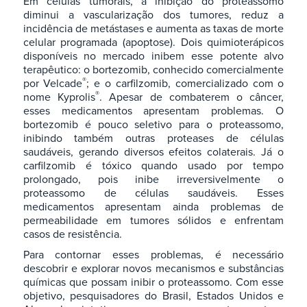
Em células tumorais, a inibição do proteassomo
diminui a vascularização dos tumores, reduz a
incidência de metástases e aumenta as taxas de morte
celular programada (apoptose). Dois quimioterápicos
disponíveis no mercado inibem esse potente alvo
terapêutico: o bortezomib, conhecido comercialmente
®
por Velcade
; e o carfilzomib, comercializado com o
®
nome Kyprolis
. Apesar de combaterem o câncer,
esses medicamentos apresentam problemas. O
bortezomib é pouco seletivo para o proteassomo,
inibindo também outras proteases de células
saudáveis, gerando diversos efeitos colaterais. Já o
carfilzomib é tóxico quando usado por tempo
prolongado, pois inibe irreversivelmente o
proteassomo de células saudáveis. Esses
medicamentos apresentam ainda problemas de
permeabilidade em tumores sólidos e enfrentam
casos de resistência.
Para contornar esses problemas, é necessário
descobrir e explorar novos mecanismos e substâncias
químicas que possam inibir o proteassomo. Com esse
objetivo, pesquisadores do Brasil, Estados Unidos e