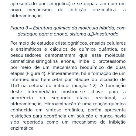
apresentado por siringolina) e se depararam com um
novo mecanismo de inibição enzimática: a
hidroaminação.
Figura 3 – Estrutura química da molécula híbrida, com
destaque para a enona, sistema α,β-insaturado
Por meio de estudos cristalográficos, ensaios celulares
e enzimáticos e cálculos de química quântica, os
pesquisadores demonstraram que essa molécula,
carmaficina-siringolina enona, inibe o proteassomo
por meio de um mecanismo bioquímico de duas
etapas (Figura 4). Primeiramente, há a formação de um
intermediário hemicetal por ataque do alcóxido de
Thr1 na cetona do inibidor (adição 1,2). A formação
deste intermediário mostrou-se chave para a
ocorrência da segunda etapa reacional, a
hidroaminação. Hidroaminação é uma reação química
conhecida em síntese orgânica, porém apresenta
restrições para ocorrência em solução e nunca havia
sido reportada como um mecanismo de inibição
enzimática.