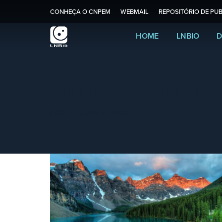
CONHEÇA O CNPEM
WEBMAIL
REPOSITÓRIO DE PUB
HOME
LNBIO
D
Arquivo de Categoria:
Você está aqui:
Início
Categoria "Design"