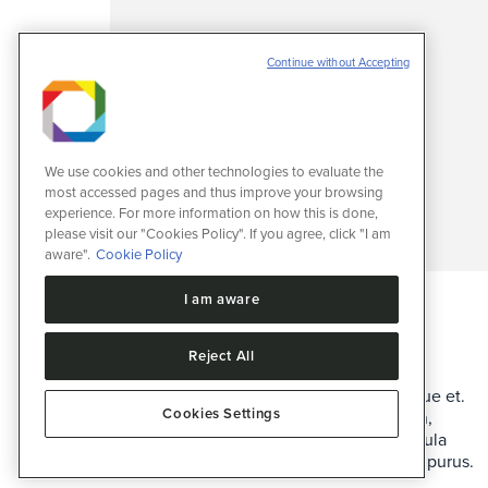
Continue without Accepting
We use cookies and other technologies to evaluate the
most accessed pages and thus improve your browsing
experience. For more information on how this is done,
please visit our "Cookies Policy". If you agree, click "I am
aware".
Cookie Policy
I am aware
Fusce eget nibh et lacus
Design
1 de março de 2016
Reject All
Deixe um comentário
Hitrices orci leo, et feugiat eros tristique et.
Cookies Settings
Proin ligula justo, iaculis quis ornare in,
tempus id purus. Vestib etus. Proin ligula
justo, iaculis quis ornare in, tempus id purus.