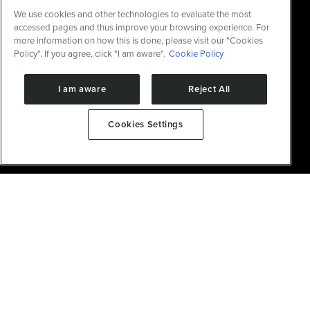
We use cookies and other technologies to evaluate the most
accessed pages and thus improve your browsing experience. For
more information on how this is done, please visit our "Cookies
Policy". If you agree, click "I am aware".
Cookie Policy
I am aware
Reject All
Cookies Settings
Organelas Não Membranosas são estruturas celulares
que não possuem envoltório de membrana
lipoproteica ao seu redor. A maioria dessas organelas
é formada por condensados biomoleculares
compostos de proteínas e ácidos nucleicos,
desempenhando papéis fundamentais na regulação
de processos biológicos complexos e na manutenção