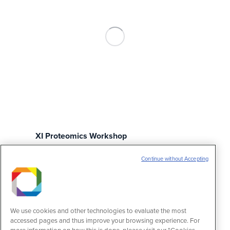
XI Proteomics Workshop
Eventos
11 de março de 2022
Continue without Accepting
Informações Data: 16/11/2022 – 09:00:00
Fim: 18/11/2022 – 18:00:00 Onde: CNPEM –
Rua Giuseppe Máximo Scolfaro, 10.000 –
Campinas, SÃO PAULO 13280000 Brazil –
Telefone: 19 35121267 Detalhes Proteomics
We use cookies and other technologies to evaluate the most
Workshop promotes and disseminates
accessed pages and thus improve your browsing experience. For
knowledge in proteomics and mass