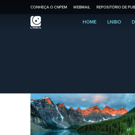
CONHEÇA O CNPEM
WEBMAIL
REPOSITÓRIO DE PUB
HOME
LNBIO
D
Arquivo de Marcações
Você está aqui:
Início
Entradas com marcações "web"