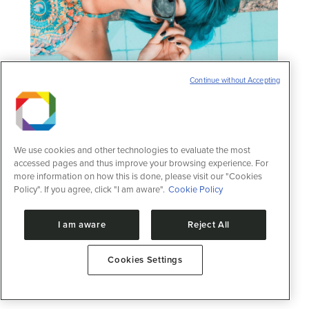
Continue without Accepting
Nulla glavrida floris
Notícias
4 de setembro de 2016
Deixe um comentário
Proin lorem ipsum dolor glavrida ligula justo,
We use cookies and other technologies to evaluate the most
iaculis quis ornare in, tempus id purus.
accessed pages and thus improve your browsing experience. For
Vestibulum et metus nulla.
more information on how this is done, please visit our "Cookies
Policy". If you agree, click "I am aware".
Cookie Policy
I am aware
Reject All
Cookies Settings