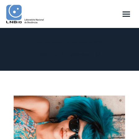
Arquivo Diário:
4 de setembro de 2016
Você está aqui:
Início
2016
setembro
04