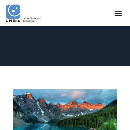
Arquivo de Marcações:
blog
Você está aqui:
Início
Entradas com marcações "blog"