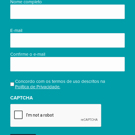
Nome
Nome completo
completo/Full
name
(obrigatório)
E-
E-mail
mail
(obrigatório)
Confirme o e-mail
Concordo com os termos de uso descritos na
Privacidade
Política de Privacidade.
(obrigatório)
CAPTCHA