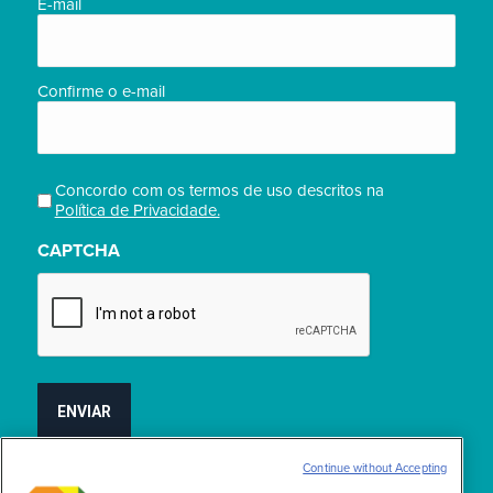
E-
E-mail
mail
(obrigatório)
Confirme o e-mail
Concordo com os termos de uso descritos na
Privacidade
Política de Privacidade.
(obrigatório)
CAPTCHA
Continue without Accepting