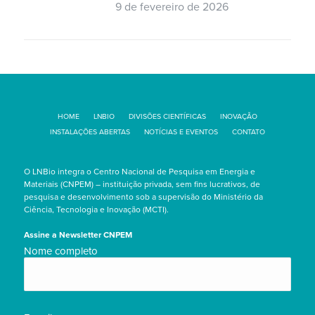
9 de fevereiro de 2026
HOME
LNBIO
DIVISÕES CIENTÍFICAS
INOVAÇÃO
INSTALAÇÕES ABERTAS
NOTÍCIAS E EVENTOS
CONTATO
O LNBio integra o Centro Nacional de Pesquisa em Energia e
Materiais (CNPEM) – instituição privada, sem fins lucrativos, de
pesquisa e desenvolvimento sob a supervisão do Ministério da
Ciência, Tecnologia e Inovação (MCTI).
Assine a Newsletter CNPEM
Nome
Nome completo
completo/Full
name
(obrigatório)