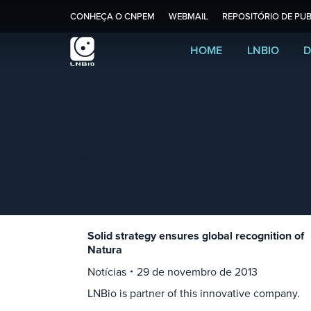
CONHEÇA O CNPEM
WEBMAIL
REPOSITÓRIO DE PUB
HOME
LNBIO
D
Arquivo Diário:
29 de 
Você está aqui:
Início
2013
novembro
29
Solid strategy ensures global recognition of
Natura
Notícias
29 de novembro de 2013
LNBio is partner of this innovative company.