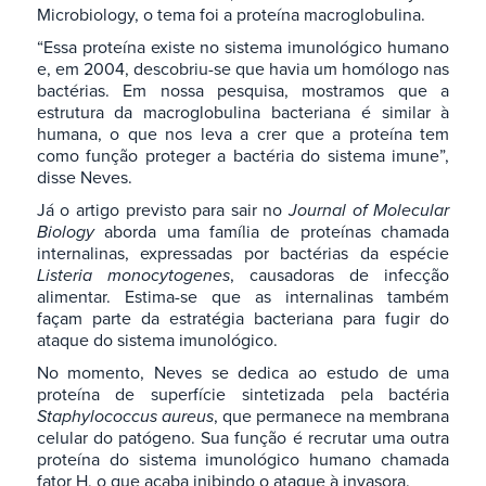
Microbiology, o tema foi a proteína macroglobulina.
“Essa proteína existe no sistema imunológico humano
e, em 2004, descobriu-se que havia um homólogo nas
bactérias. Em nossa pesquisa, mostramos que a
estrutura da macroglobulina bacteriana é similar à
humana, o que nos leva a crer que a proteína tem
como função proteger a bactéria do sistema imune”,
disse Neves.
Já o artigo previsto para sair no
Journal of Molecular
Biology
aborda uma família de proteínas chamada
internalinas, expressadas por bactérias da espécie
Listeria monocytogenes
, causadoras de infecção
alimentar. Estima-se que as internalinas também
façam parte da estratégia bacteriana para fugir do
ataque do sistema imunológico.
No momento, Neves se dedica ao estudo de uma
proteína de superfície sintetizada pela bactéria
Staphylococcus aureus
, que permanece na membrana
celular do patógeno. Sua função é recrutar uma outra
proteína do sistema imunológico humano chamada
fator H, o que acaba inibindo o ataque à invasora.