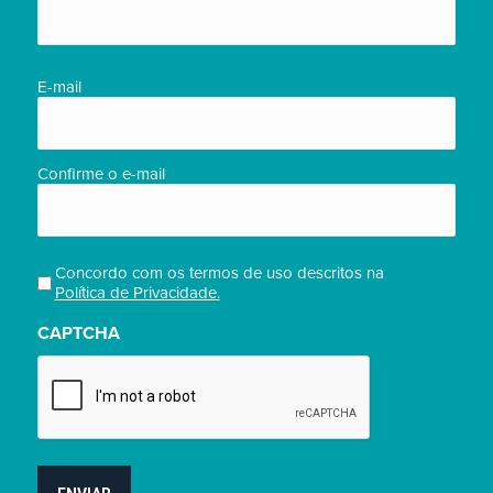
completo/Full
name
(obrigatório)
E-
E-mail
mail
(obrigatório)
Confirme o e-mail
Concordo com os termos de uso descritos na
Privacidade
Política de Privacidade.
(obrigatório)
CAPTCHA