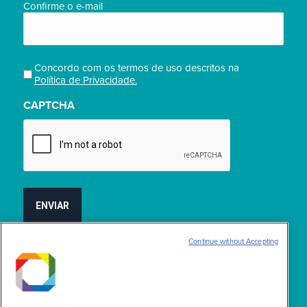
Confirme o e-mail
Concordo com os termos de uso descritos na
Privacidade
Política de Privacidade.
(obrigatório)
CAPTCHA
Continue without Accepting
Encontre-nos em:
Facebook
YouTube
Linkedin
Instagram
X-
page
page
page
page
Twitter