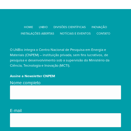
HOME
LNBIO
DIVISÕES CIENTÍFICAS
INOVAÇÃO
INSTALAÇÕES ABERTAS
NOTÍCIAS E EVENTOS
CONTATO
O LNBio integra o Centro Nacional de Pesquisa em Energia e
Materiais (CNPEM) – instituição privada, sem fins lucrativos, de
pesquisa e desenvolvimento sob a supervisão do Ministério da
Ciência, Tecnologia e Inovação (MCTI).
Assine a Newsletter CNPEM
Nome
Nome completo
completo/Full
name
(obrigatório)
E-
E-mail
mail
(obrigatório)