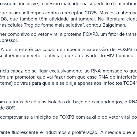
e possuem, inclusive, o mesmo marcador na superfície da membran
g que usam anticorpos contra o receptor CD25. Mas essa aborda
D8, que também têm atividade antitumoral. Na literatura cientí
r as células Treg de forma mais seletiva”, contou Bajgelman.
er como alvo do vetor viral a proteína FOXP3, um fator de trans
upressor.
A de interferência capaz de impedir a expressão de FOXP3 na
scolheram um vetor lentiviral, que é derivado do HIV humano, 
ncia capaz de se ligar exclusivamente ao RNA mensageiro que
bém um promotor, que vai fazer com que esse RNA de interferên
erna] do vírus para que ele se dirija apenas aos linfócitos TCD4”
 com culturas de células isoladas de baço de camundongos, o R
 de 80%.
comprovar se a inibição de FOXP3 com auxílio do vetor viral pode
te fluorescente e induzimos a proliferação. À medida que ela