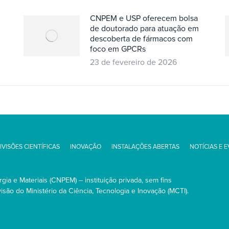
CNPEM e USP oferecem bolsa
de doutorado para atuação em
descoberta de fármacos com
foco em GPCRs
23 de fevereiro de 2026
IVISÕES CIENTÍFICAS
INOVAÇÃO
INSTALAÇÕES ABERTAS
NOTÍCIAS E 
ia e Materiais (CNPEM) – instituição privada, sem fins
são do Ministério da Ciência, Tecnologia e Inovação (MCTI).