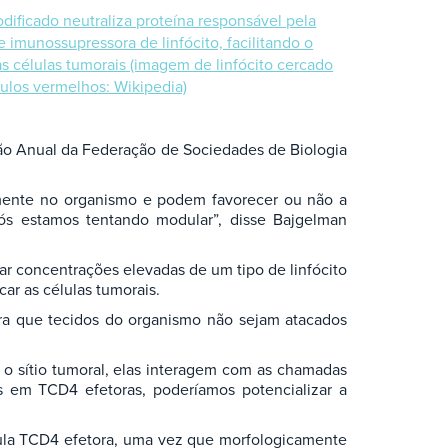
dificado neutraliza proteína responsável pela
e imunossupressora de linfócito, facilitando o
s células tumorais (imagem de linfócito cercado
ulos vermelhos: Wikipedia)
ão Anual da Federação de Sociedades de Biologia
mente no organismo e podem favorecer ou não a
nós estamos tentando modular”, disse Bajgelman
ar concentrações elevadas de um tipo de linfócito
car as células tumorais.
para que tecidos do organismo não sejam atacados
 o sítio tumoral, elas interagem com as chamadas
s em TCD4 efetoras, poderíamos potencializar a
lula TCD4 efetora, uma vez que morfologicamente