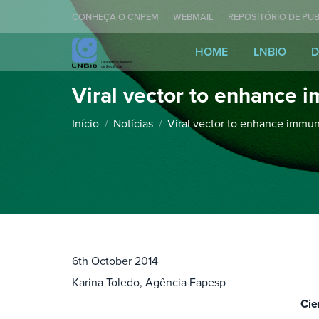
CONHEÇA O CNPEM
WEBMAIL
REPOSITÓRIO DE PUB
HOME
LNBIO
D
Viral vector to enhance 
Você está aqui:
Início
Notícias
Viral vector to enhance immun
6th October 2014
Karina Toledo, Agência Fapesp
Cie