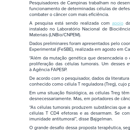
Pesquisadores de Campinas trabalham no desenv
funcionamento de determinadas células de defesa
combater o câncer com mais eficiência.
A pesquisa está sendo realizada com
apoio
da
instalado no Laboratório Nacional de Biociênc
Materiais (LNBio/CNPEM).
Dados preliminares foram apresentados pelo coo
Experimental (FeSBE), realizada em agosto em C
“Além da mutação genética que desencadeia o 
proliferação das células tumorais. Um desses 
à Agência FAPESP.
De acordo com o pesquisador, dados da literatura
conhecido como célula T reguladora (Treg), cujo pa
Em uma situação fisiológica, as células Treg tê
desnecessariamente. Mas, em portadores de cânce
“As células tumorais produzem substâncias que a
células T CD4 efetoras e as desarmam. Se cons
imunidade antitumoral”, disse Bajgelman.
O grande desafio dessa proposta terapêutica, s