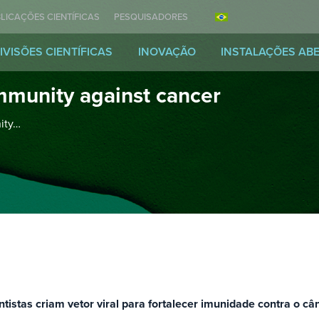
LICAÇÕES CIENTÍFICAS
PESQUISADORES
IVISÕES CIENTÍFICAS
INOVAÇÃO
INSTALAÇÕES AB
immunity against cancer
ity…
ntistas criam vetor viral para fortalecer imunidade contra o câ