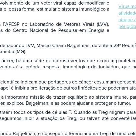
olvimento de um vetor viral capaz de modificar o
Vírus mo
 e, dessa forma, estimular o sistema imunológico a
atividad
ataque à
 FAPESP no Laboratório de Vetores Virais (LVV),
por glób
ias do Centro Nacional de Pesquisa em Energia e
rdenador do LVV, Marcio Chaim Bajgelman, durante a 29ª Reuni
axambu (MG).
câncer, há uma série de outros eventos que ocorrem paralela
eventos é a própria resposta imunológica do indivíduo, que 
 científica indicam que portadores de câncer costumam apresent
pel é inibir a proliferação de outros linfócitos que poderiam ata
m a importante missão de trazer equilíbrio ao sistema imune, 
r, explicou Bajgelman, elas podem ajudar a proteger o tumor.
traem todos os tipos de células T. Quando as Treg migram para
eguirmos inibir a atuação da Treg, ou talvez até convertê-la
egundo Bajgelman, é conseguir diferenciar uma Treg de uma cé