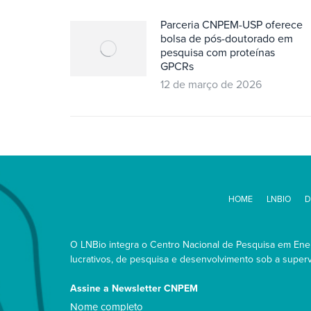
Parceria CNPEM-USP oferece
bolsa de pós-doutorado em
pesquisa com proteínas
GPCRs
12 de março de 2026
HOME
LNBIO
D
O LNBio integra o Centro Nacional de Pesquisa em Energ
lucrativos, de pesquisa e desenvolvimento sob a supervi
Assine a Newsletter CNPEM
Nome
Nome completo