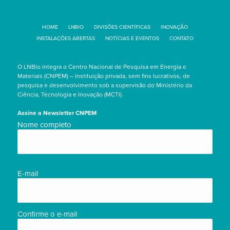
HOME
LNBIO
DIVISÕES CIENTÍFICAS
INOVAÇÃO
INSTALAÇÕES ABERTAS
NOTÍCIAS E EVENTOS
CONTATO
O LNBio integra o Centro Nacional de Pesquisa em Energia e
Materiais (CNPEM) – instituição privada, sem fins lucrativos, de
pesquisa e desenvolvimento sob a supervisão do Ministério da
Ciência, Tecnologia e Inovação (MCTI).
Assine a Newsletter CNPEM
Nome
Nome completo
completo/Full
name
(obrigatório)
E-
E-mail
mail
(obrigatório)
Confirme o e-mail