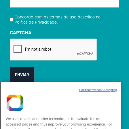
Concordo com os termos de uso descritos na
Privacidade
Política de Privacidade.
(obrigatório)
CAPTCHA
Continue without Accepting
Encontre-nos em:
Facebook
YouTube
Linkedin
Instagram
X-
page
page
page
page
Twitter
We use cookies and other technologies to evaluate the most
opens
opens
opens
opens
page
accessed pages and thus improve your browsing experience. For