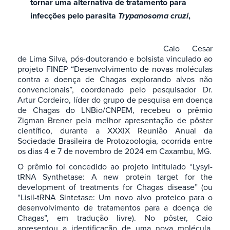
tornar uma alternativa de tratamento para
infecções pelo parasita
Trypanosoma cruzi
,
Caio Cesar
de Lima Silva, pós-doutorando e bolsista vinculado ao
projeto FINEP “Desenvolvimento de novas moléculas
contra a doença de Chagas explorando alvos não
convencionais”, coordenado pelo pesquisador Dr.
Artur Cordeiro, líder do grupo de pesquisa em doença
de Chagas do LNBio/CNPEM, recebeu o prêmio
Zigman Brener pela melhor apresentação de pôster
científico, durante a XXXIX Reunião Anual da
Sociedade Brasileira de Protozoologia, ocorrida entre
os dias 4 e 7 de novembro de 2024 em Caxambu, MG.
O prêmio foi concedido ao projeto intitulado “Lysyl-
tRNA Synthetase: A new protein target for the
development of treatments for Chagas disease” (ou
“Lisil-tRNA Sintetase: Um novo alvo proteico para o
desenvolvimento de tratamentos para a doença de
Chagas”, em tradução livre). No pôster, Caio
apresentou a identificação de uma nova molécula,