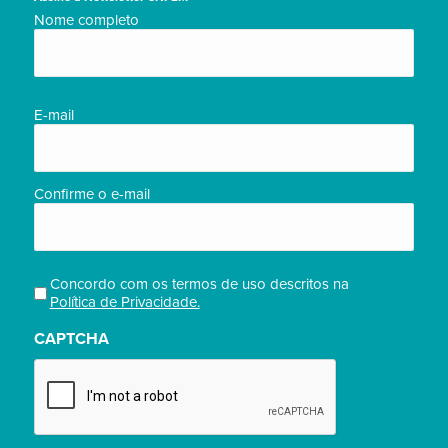
Nome
Nome completo
completo/Full
name
(obrigatório)
E-
E-mail
mail
(obrigatório)
Confirme o e-mail
Concordo com os termos de uso descritos na
Privacidade
Política de Privacidade.
(obrigatório)
CAPTCHA