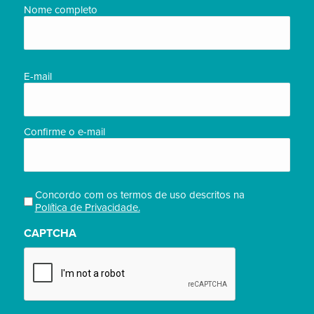
Nome
Nome completo
completo/Full
name
(obrigatório)
E-
E-mail
mail
(obrigatório)
Confirme o e-mail
Concordo com os termos de uso descritos na
Privacidade
Política de Privacidade.
(obrigatório)
CAPTCHA