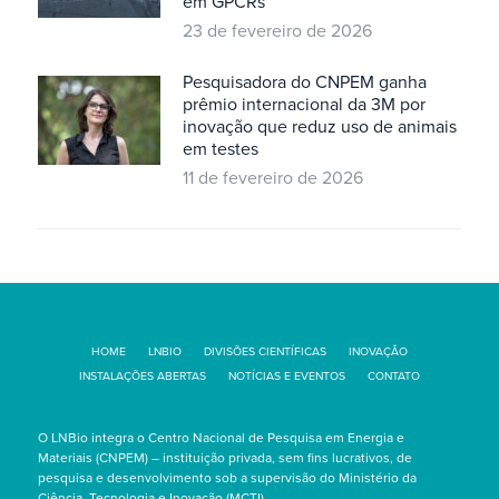
em GPCRs
23 de fevereiro de 2026
Pesquisadora do CNPEM ganha
prêmio internacional da 3M por
inovação que reduz uso de animais
em testes
11 de fevereiro de 2026
HOME
LNBIO
DIVISÕES CIENTÍFICAS
INOVAÇÃO
INSTALAÇÕES ABERTAS
NOTÍCIAS E EVENTOS
CONTATO
O LNBio integra o Centro Nacional de Pesquisa em Energia e
Materiais (CNPEM) – instituição privada, sem fins lucrativos, de
pesquisa e desenvolvimento sob a supervisão do Ministério da
Ciência, Tecnologia e Inovação (MCTI).