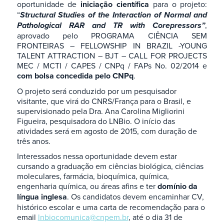
oportunidade de
iniciação científica
para o projeto:
“
Structural Studies of the Interaction of Normal and
Pathological RAR and TR with Corepressors”
,
aprovado pelo PROGRAMA CIÊNCIA SEM
FRONTEIRAS – FELLOWSHIP IN BRAZIL -YOUNG
TALENT ATTRACTION – BJT – CALL FOR PROJECTS
MEC / MCTI / CAPES / CNPq / FAPs No. 02/2014 e
com bolsa concedida pelo CNPq
.
O projeto será conduzido por um pesquisador
visitante, que virá do CNRS/França para o Brasil, e
supervisionado pela Dra. Ana Carolina Migliorini
Figueira, pesquisadora do LNBio. O início das
atividades será em agosto de 2015, com duração de
três anos.
Interessados nessa oportunidade devem estar
cursando a graduação em ciências biológica, ciências
moleculares, farmácia, bioquímica, química,
engenharia química, ou áreas afins e ter
domínio da
língua inglesa
. Os candidatos devem encaminhar CV,
histórico escolar e uma carta de recomendação para o
email
lnbiocomunica@cnpem.br
, até o dia 31 de