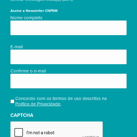
Assine a Newsletter CNPEM
Nome
Nome completo
completo/Full
name
(obrigatório)
E-
E-mail
mail
(obrigatório)
Confirme o e-mail
Concordo com os termos de uso descritos na
Privacidade
Política de Privacidade.
(obrigatório)
CAPTCHA