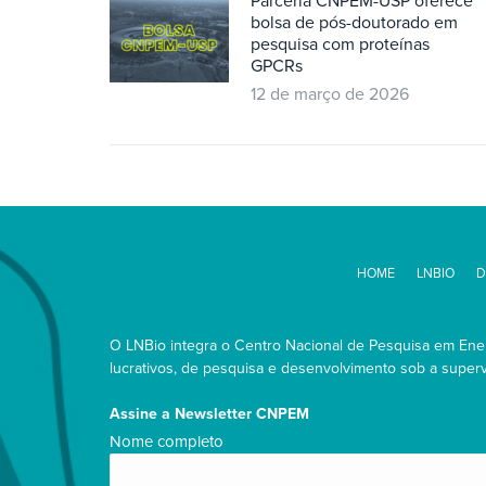
Parceria CNPEM-USP oferece
bolsa de pós-doutorado em
pesquisa com proteínas
GPCRs
12 de março de 2026
HOME
LNBIO
D
O LNBio integra o Centro Nacional de Pesquisa em Energ
lucrativos, de pesquisa e desenvolvimento sob a supervi
Assine a Newsletter CNPEM
Nome
Nome completo
completo/Full