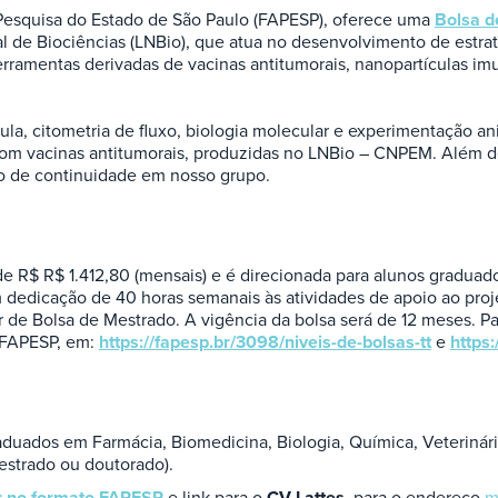
squisa do Estado de São Paulo (FAPESP), oferece uma
Bolsa d
 de Biociências (LNBio), que atua no desenvolvimento de estrat
o ferramentas derivadas de vacinas antitumorais, nanopartículas 
ula, citometria de fluxo, biologia molecular e experimentação a
o com vacinas antitumorais, produzidas no LNBio – CNPEM. Além d
vo de continuidade em nosso grupo.
de R$ R$ 1.412,80 (mensais) e é direcionada para alunos graduad
m dedicação de 40 horas semanais às atividades de apoio ao proj
ir de Bolsa de Mestrado. A vigência da bolsa será de 12 meses. 
a FAPESP, em:
https://fapesp.br/3098/niveis-de-bolsas-tt
e
https
aduados em Farmácia, Biomedicina, Biologia, Química, Veterinária
estrado ou doutorado).
r no formato FAPESP
e link para o
CV Lattes
,
para o endereço
m