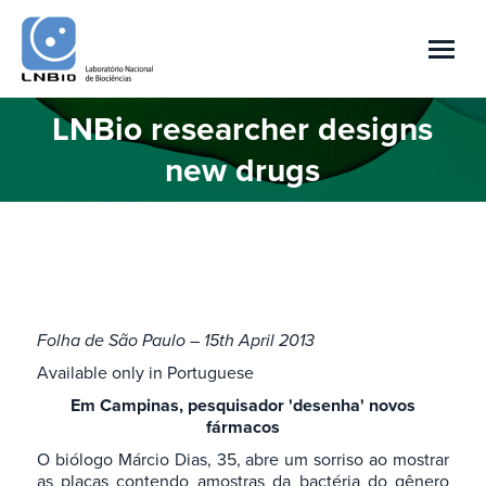
LNBio researcher designs
Você está aqui:
new drugs
Folha de São Paulo – 15th April 2013
Available only in Portuguese
Em Campinas, pesquisador 'desenha' novos
fármacos
O biólogo Márcio Dias, 35, abre um sorriso ao mostrar
as placas contendo amostras da bactéria do gênero