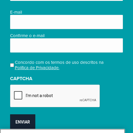
(obrigatório)
E-
E-mail
mail
(obrigatório)
Confirme o e-mail
Concordo com os termos de uso descritos na
Privacidade
Política de Privacidade.
(obrigatório)
CAPTCHA