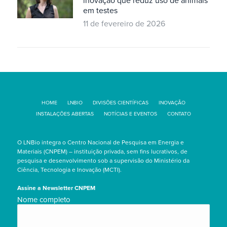
inovação que reduz uso de animais
em testes
11 de fevereiro de 2026
HOME
LNBIO
DIVISÕES CIENTÍFICAS
INOVAÇÃO
INSTALAÇÕES ABERTAS
NOTÍCIAS E EVENTOS
CONTATO
O LNBio integra o Centro Nacional de Pesquisa em Energia e
Materiais (CNPEM) – instituição privada, sem fins lucrativos, de
pesquisa e desenvolvimento sob a supervisão do Ministério da
Ciência, Tecnologia e Inovação (MCTI).
Assine a Newsletter CNPEM
Nome
Nome completo
completo/Full
name