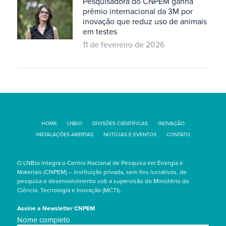
Pesquisadora do CNPEM ganha
prêmio internacional da 3M por
inovação que reduz uso de animais
em testes
11 de fevereiro de 2026
HOME
LNBIO
DIVISÕES CIENTÍFICAS
INOVAÇÃO
INSTALAÇÕES ABERTAS
NOTÍCIAS E EVENTOS
CONTATO
O LNBio integra o Centro Nacional de Pesquisa em Energia e
Materiais (CNPEM) – instituição privada, sem fins lucrativos, de
pesquisa e desenvolvimento sob a supervisão do Ministério da
Ciência, Tecnologia e Inovação (MCTI).
Assine a Newsletter CNPEM
Nome
Nome completo