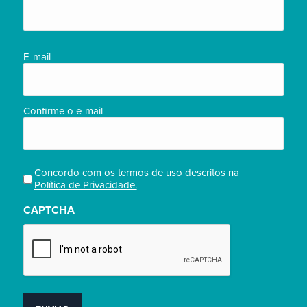
completo/Full
name
(obrigatório)
E-
E-mail
mail
(obrigatório)
Confirme o e-mail
Concordo com os termos de uso descritos na
Privacidade
Política de Privacidade.
(obrigatório)
CAPTCHA