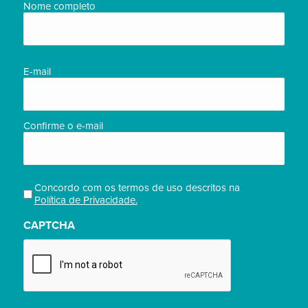
Nome
Nome completo
completo/Full
name
(obrigatório)
E-
E-mail
mail
(obrigatório)
Confirme o e-mail
Concordo com os termos de uso descritos na
Privacidade
Política de Privacidade.
(obrigatório)
CAPTCHA