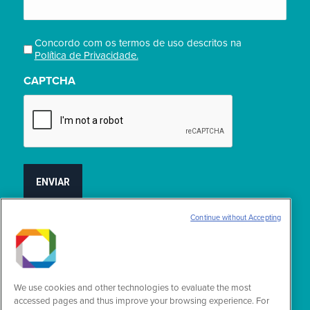
Concordo com os termos de uso descritos na
Privacidade
Política de Privacidade.
(obrigatório)
CAPTCHA
Continue without Accepting
Encontre-nos em:
Facebook
YouTube
Linkedin
Instagram
X-
page
page
page
page
Twitter
We use cookies and other technologies to evaluate the most
opens
opens
opens
opens
page
accessed pages and thus improve your browsing experience. For