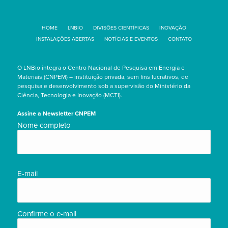
HOME
LNBIO
DIVISÕES CIENTÍFICAS
INOVAÇÃO
INSTALAÇÕES ABERTAS
NOTÍCIAS E EVENTOS
CONTATO
O LNBio integra o Centro Nacional de Pesquisa em Energia e
Materiais (CNPEM) – instituição privada, sem fins lucrativos, de
pesquisa e desenvolvimento sob a supervisão do Ministério da
Ciência, Tecnologia e Inovação (MCTI).
Assine a Newsletter CNPEM
Nome
Nome completo
completo/Full
name
(obrigatório)
E-
E-mail
mail
(obrigatório)
Confirme o e-mail