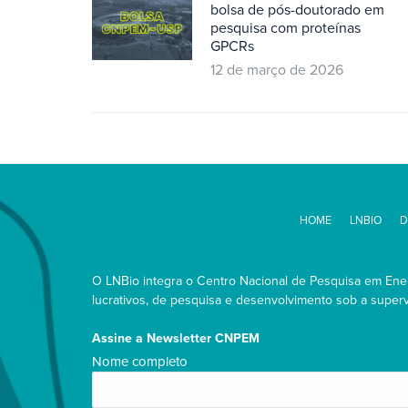
bolsa de pós-doutorado em
pesquisa com proteínas
GPCRs
12 de março de 2026
HOME
LNBIO
D
O LNBio integra o Centro Nacional de Pesquisa em Energ
lucrativos, de pesquisa e desenvolvimento sob a supervi
Assine a Newsletter CNPEM
Nome
Nome completo
completo/Full
name