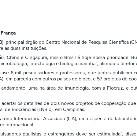
a França
SB), principal órgão do Centro Nacional de Pesquisa Científica (C
e as duas instituições.
o, China e Cingapura, mas o Brasil é hoje nossa prioridade.
microbiologia, infectologia e biologia marinha”, afirmou o diretor 
se 6 mil pesquisadores e professores, que juntos publicam cer
, em parceria com outros países do bloco, e 57 projetos de coop
em andamento, uma na área de imunologia, com a Fiocruz, e ou
ra acertar os detalhes de dois novos projetos de cooperação 
al de Biociências (LNBio), em Campinas.
atório Internacional Associado (LIA), uma espécie de laborató
ro internacional.
isadores paulistas e estrangeiros deve ser estimulada”, diss