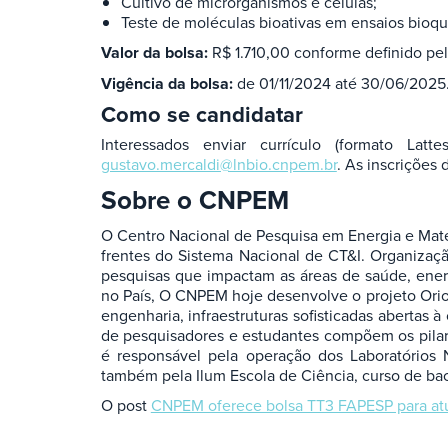
Cultivo de microrganismos e células;
Teste de moléculas bioativas em ensaios bioqu
Valor da bolsa:
R$ 1.710,00 conforme definido pe
Vigência da bolsa:
de 01/11/2024 até 30/06/2025
Como se candidatar
Interessados enviar currículo (formato La
gustavo.mercaldi@lnbio.cnpem.br
. As inscrições
Sobre o CNPEM
O Centro Nacional de Pesquisa em Energia e Mater
frentes do Sistema Nacional de CT&I. Organizaçã
pesquisas que impactam as áreas de saúde, energi
no País, O CNPEM hoje desenvolve o projeto Orio
engenharia, infraestruturas sofisticadas abertas 
de pesquisadores e estudantes compõem os pilar
é responsável pela operação dos Laboratórios N
também pela Ilum Escola de Ciência, curso de ba
O post
CNPEM oferece bolsa TT3 FAPESP para atua