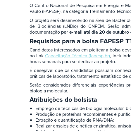
O Centro Nacional de Pesquisa em Energia e Ma
Paulo (FAPESP), na categoria Treinamento Técnico
O projeto será desenvolvido na área de Bacterio
de Biociências (LNBio) do CNPEM. Serão admi
documentação
por e-mail até dia 20 de outubro
Requisitos para a bolsa FAPESP T
Candidatos interessados em pleitear a bolsa dev
no link
Capacitação Técnica (fapesp.br)
, incluin
horas semanais para se dedicar ao projeto.
É desejável que os candidatos possuam conheci
práticas de laboratório, tratamento estatístico d
Serão considerados diferenciais experiências p
biologia molecular.
Atribuições do bolsista
Emprego de técnicas de biologia molecular, bio
Produção de proteínas recombinantes e purific
Extração e quantificação de RNA/DNA;
Realizar ensaios de cinética enzimática, anisotr