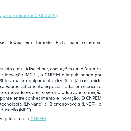
o-pais-a-partir-de-01082024
).
resse, todos em formato PDF, para o e-mail
uário e multidisciplinar, com ações em diferentes
ia e Inovação (MCTI), o CNPEM é impulsionado por
irius, maior equipamento científico já construído
s. Equipes altamente especializadas em ciência e
ojetos inovadores com o setor produtivo e formação
mo ponte entre conhecimento e inovação. O CNPEM
otecnologia (LNNano) e Biorrenováveis (LNBR), e
 Educação (MEC).
u primeiro em
CNPEM
.