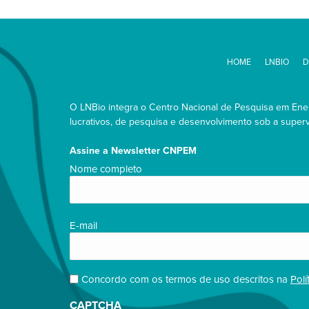
HOME
LNBIO
D
O LNBio integra o Centro Nacional de Pesquisa em Energ
lucrativos, de pesquisa e desenvolvimento sob a supervi
Assine a Newsletter CNPEM
Nome
Nome completo
completo/Full
name
(obrigatório)
E-
E-mail
mail
(obrigatório)
Privacidade
Concordo com os termos de uso descritos na
Polí
(obrigatório)
CAPTCHA