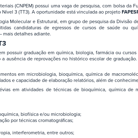
teriais (CNPEM) possui uma vaga de pesquisa, com bolsa da 
 Nível 3 (TT3). A oportunidade está vinculada ao projeto
FAPESP
logia Molecular e Estrutural, em grupo de pesquisa da Divisão 
tidas candidaturas de egressos de cursos de saúde ou qu
– mais detalhes adiante.
T3
em possuir graduação em química, biologia, farmácia ou cursos 
do a ausência de reprovações no histórico escolar de graduaçã
mentos em microbiologia, bioquímica, química de macromolécul
e dados e capacidade de elaboração relatórios, além de conhecime
révias em atividades de técnicas de bioquímica, química de m
química, biofísica e/ou microbiologia;
ação por técnicas cromatográficas;
opia, interferometria, entre outros;