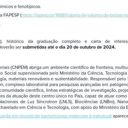
ímicos e fenotípicos.
la FAPESP (
https://fapesp.br/16881/tabela-de-valores-de-bolsas-n
.
ttes), histórico da graduação completo e carta de inte
 deverão ser
submetidas até o dia 20 de outubro de 2024.
iais (CNPEM) abriga um ambiente científico de fronteira, multius
o Social supervisionada pelo Ministério da Ciência, Tecnolog
a, materiais renováveis e sustentabilidade. Responsável pelo S
n, complexo laboratorial para pesquisas avançadas em patógeno
à comunidade científica, linhas estratégicas de investigação, pr
es da atuação deste centro único no País, capaz de atuar co
acionais de Luz Síncrotron (LNLS), Biociências (LNBio), Nan
charelado em Ciência e Tecnologia, com apoio do Ministério da
ção em projeto de bacteriologia molecular e estrutural
aparece