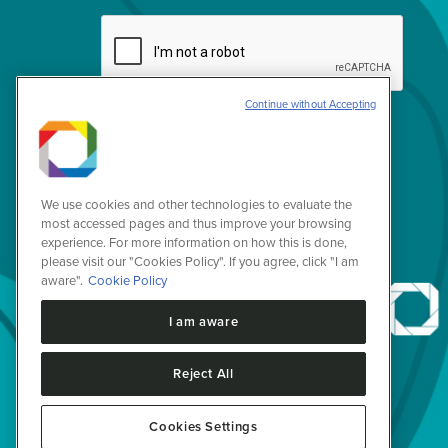
Continue without Accepting
We use cookies and other technologies to evaluate the
most accessed pages and thus improve your browsing
experience. For more information on how this is done,
please visit our "Cookies Policy". If you agree, click "I am
aware".
Cookie Policy
I am aware
Reject All
Cookies Settings