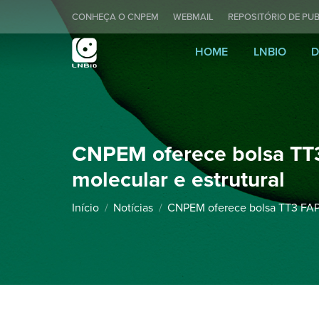
CONHEÇA O CNPEM
WEBMAIL
REPOSITÓRIO DE PUB
HOME
LNBIO
D
CNPEM oferece bolsa TT3
molecular e estrutural
Você está aqui:
Início
Notícias
CNPEM oferece bolsa TT3 FA