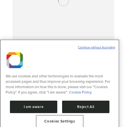
Continue without Accepting
Retorno ao Brasil: Pesquisadora do
CNPEM compartilha trajetória científica
em revista do grupo Nature
Notícias
3 de julho de 2025
We use cookies and other technologies to evaluate the most
Artigo publicado na Nature Structural &
accessed pages and thus improve your browsing experience. For
Molecular Biology compartilha desafios para
more information on how this is done, please visit our "Cookies
reconstruir uma carreira científica no Brasil,
Policy". If you agree, click "I am aware".
Cookie Policy
após experiência no exterior A pesquisadora
Sandra Martha Gomes Dias, do Centro
I am aware
Reject All
Nacional de Pesquisa em Energia e
Materiais (CNPEM), foi convidada pela
revista científica Nature Structural &
Cookies Settings
Molecular Biology para escrever um artigo