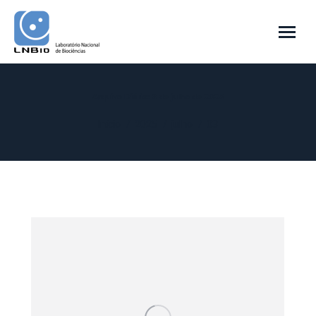
Arquivo Diário:
3 de julho de 2025
Você está aqui:
Início
2025
julho
03