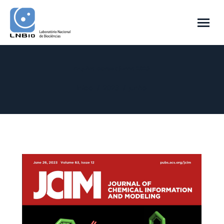
Arquivo Mensal:
junho 2023
Você está aqui:
Início
2023
junho