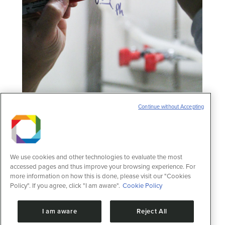
Continue without Accepting
CNPEM consegue obter molécula
importante em estudos de tratamento
contra vírus emergentes
Notícias
2 de junho de 2023
We use cookies and other technologies to evaluate the most
Síntese do composto químico com método
accessed pages and thus improve your browsing experience. For
próprio proporcionará a realização de
more information on how this is done, please visit our "Cookies
pesquisas em virologia e é exemplo de
Policy". If you agree, click "I am aware".
Cookie Policy
como a ciência conversada entre áreas
resulta em avanços únicos Um grupo de
I am aware
Reject All
pesquisa em química sintética do Centro
Nacional de Pesquisa em Energia e