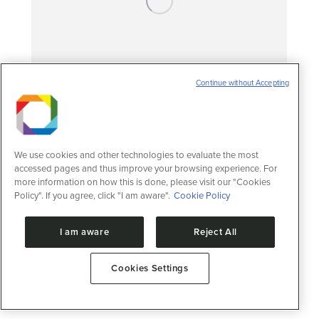
Continue without Accepting
Pesquisa revela mecanismo molecular
que leva à insuficiência cardíaca
We use cookies and other technologies to evaluate the most
Notícias
10 de junho de 2020
accessed pages and thus improve your browsing experience. For
Um gene está superexpresso em células de
more information on how this is done, please visit our "Cookies
animais e de humanos que sofrem da
Policy". If you agree, click "I am aware".
Cookie Policy
condição.
I am aware
Reject All
Cookies Settings