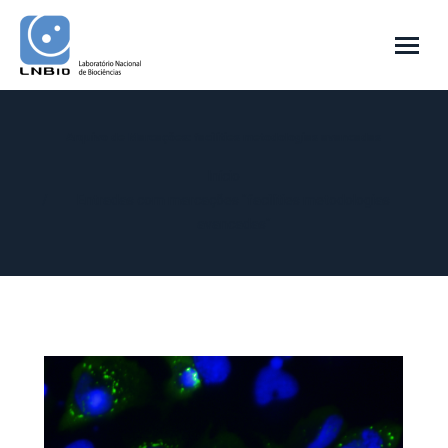
Arquivo de Marcações:
facilities metodologias avancadas
Você está aqui:
Início
Entradas com marcações "facilities metodologias
avancadas"