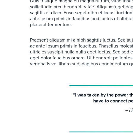
Duis tristique magna eu magna rutrum, vitae tristiq
sollicitudin arcu hendrerit vitae. Aliquam eget da
sagittis et diam. Fusce eget nibh et lacus tincidun
ante ipsum primis in faucibus orci luctus et ultr
placerat fermentum.
Praesent aliquam mi a nibh sagittis luctus. Sed at
ac ante ipsum primis in faucibus. Phasellus molest
ultricies suscipit nulla nulla eget lectus. Sed se
eget dolor faucibus ornare. Ut hendrerit pellentes
venenatis vel libero sed, dapibus condimentum qua
“I was taken by the power t
have to connect p
– H