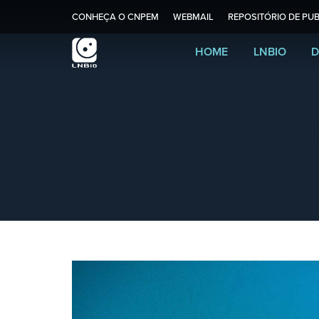
CONHEÇA O CNPEM
WEBMAIL
REPOSITÓRIO DE PUB
HOME
LNBIO
D
Donec venenatis erosi
Você está aqui:
Início
Lifestyle
Donec venenatis erosi scel