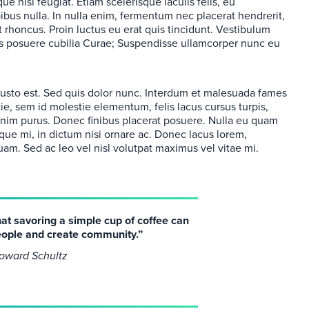
ue nisi feugiat. Etiam scelerisque iaculis felis, eu
pibus nulla. In nulla enim, fermentum nec placerat hendrerit,
t rhoncus. Proin luctus eu erat quis tincidunt. Vestibulum
ices posuere cubilia Curae; Suspendisse ullamcorper nunc eu
 justo est. Sed quis dolor nunc. Interdum et malesuada fames
ie, sem id molestie elementum, felis lacus cursus turpis,
d enim purus. Donec finibus placerat posuere. Nulla eu quam
que mi, in dictum nisi ornare ac. Donec lacus lorem,
m. Sed ac leo vel nisl volutpat maximus vel vitae mi.
hat savoring a simple cup of coffee can
eople and create community.”
oward Schultz