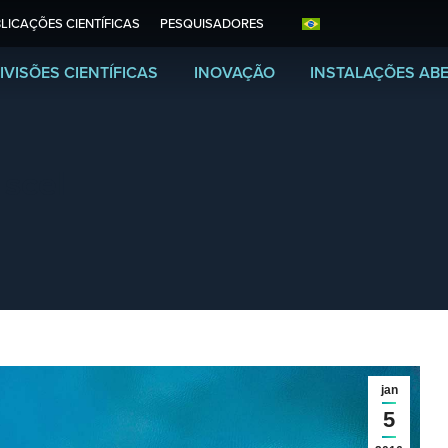
LICAÇÕES CIENTÍFICAS
PESQUISADORES
IVISÕES CIENTÍFICAS
INOVAÇÃO
INSTALAÇÕES AB
 scel
jan
5