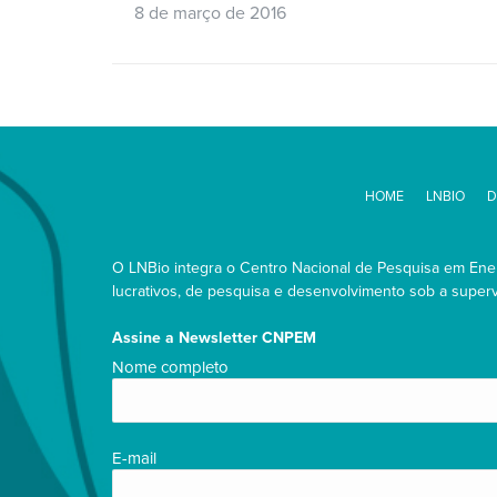
8 de março de 2016
HOME
LNBIO
D
O LNBio integra o Centro Nacional de Pesquisa em Energ
lucrativos, de pesquisa e desenvolvimento sob a supervi
Assine a Newsletter CNPEM
Nome
Nome completo
completo/Full
name
(obrigatório)
E-
E-mail
mail