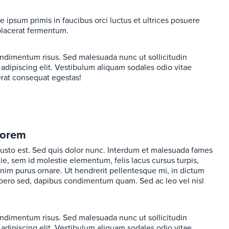
e ipsum primis in faucibus orci luctus et ultrices posuere
placerat fermentum.
imentum risus. Sed malesuada nunc ut sollicitudin
adipiscing elit. Vestibulum aliquam sodales odio vitae
 erat consequat egestas!
lorem
 justo est. Sed quis dolor nunc. Interdum et malesuada fames
ie, sem id molestie elementum, felis lacus cursus turpis,
 enim purus ornare. Ut hendrerit pellentesque mi, in dictum
libero sed, dapibus condimentum quam. Sed ac leo vel nisl
imentum risus. Sed malesuada nunc ut sollicitudin
adipiscing elit. Vestibulum aliquam sodales odio vitae