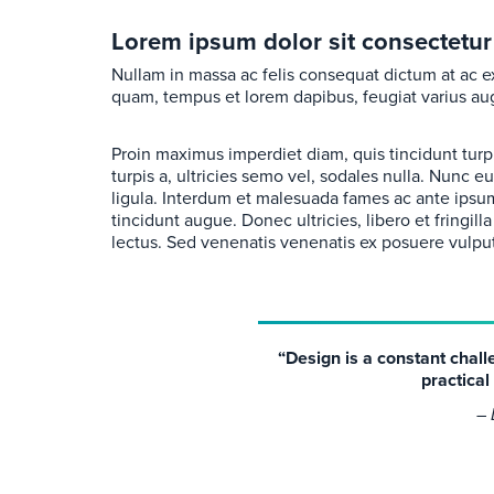
Lorem ipsum dolor sit consectetur 
Nullam in massa ac felis consequat dictum at ac ex
quam, tempus et lorem dapibus, feugiat varius au
Proin maximus imperdiet diam, quis tincidunt tur
turpis a, ultricies semo vel, sodales nulla. Nunc 
ligula. Interdum et malesuada fames ac ante ipsum
tincidunt augue. Donec ultricies, libero et fringilla
lectus. Sed venenatis venenatis ex posuere vulpu
“Design is a constant chall
practical
–