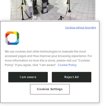
Laboratório de Ressonância Magnética
Continue without Accepting
Nuclear
Instalações abertas
,
RMN
13 de fevereiro de 2025
Esta instalação está focada em avaliar a
We use cookies and other technologies to evaluate the most
accessed pages and thus improve your browsing experience. For
estrutura e atividade de proteínas e suas
more information on how this is done, please visit our "Cookies
interações com pequenas moléculas
Policy". If you agree, click "I am aware".
Cookie Policy
(fármacos e drogas) ou macromoléculas
(DNA, RNA e carboidratos), permitindo
identificar modificações de perfis
I am aware
Reject All
metabólicos e possíveis alterações em vias
metabólicas
Cookies Settings