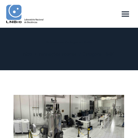
Arquivo de Categoria:
RMN
Você está aqui:
Início
Instalações abertas
Categoria "RMN"