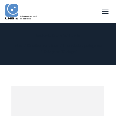
Arquivo de Categoria:
Virologia
Você está aqui:
Início
Divisões científicas
Imunidade e patógenos
Categoria "Virologia"