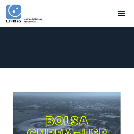
Arquivo Diário:
23 de fevereiro de 2026
Você está aqui:
Início
2026
fevereiro
23