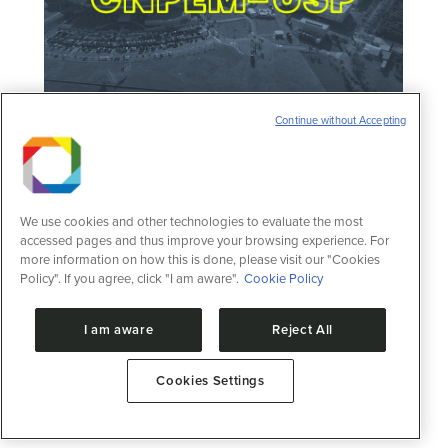
Continue without Accepting
CNPEM e USP oferecem bolsa de
doutorado para atuação em descoberta de
fármacos com foco em GPCRs
Notícias
23 de fevereiro de 2026
We use cookies and other technologies to evaluate the most
O Centro Nacional de Pesquisa em Energia
accessed pages and thus improve your browsing experience. For
e Materiais (CNPEM), por meio do
more information on how this is done, please visit our "Cookies
Laboratório Nacional de Biociências (LNBio),
Policy". If you agree, click "I am aware".
Cookie Policy
em parceria com a Universidade de São
Paulo (USP), oferece uma bolsa de
I am aware
Reject All
Doutorado no âmbito da parceria CNPEM-
USP para atuação em projeto de pesquisa
na área de descoberta de fármacos. O
Cookies Settings
projeto, intitulado “GPCRs como Alvos
Terapêuticos em…