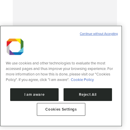
Continue without Accepting
Pesquisador do CNPEM é selecionado
Mid-Career Leader pela ASTMH
Notícias
22 de agosto de 2025
Rafael Elias Marques, pesquisador do
We use cookies and other technologies to evaluate the most
Centro Nacional de Pesquisa em Energia e
accessed pages and thus improve your browsing experience. For
Materiais (CNPEM), foi selecionado pela
more information on how this is done, please visit our "Cookies
American Society of Tropical Medicine and
Policy". If you agree, click "I am aware".
Cookie Policy
Hygiene (ASTMH) para integrar a corte
inaugural do Mid-Career Leadership
I am aware
Reject All
Program. Fundada em 1903, a ASTMH é
uma renomada organização científica
internacional dedicada a reduzir o impacto
Cookies Settings
global das doenças infecciosas tropicais…