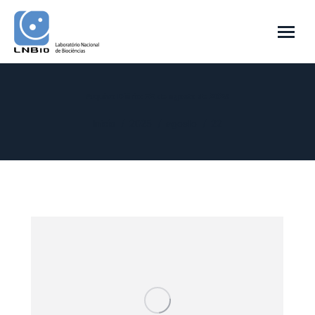
Arquivo Diário:
22 de agosto de 2025
Você está aqui:
Início
2025
agosto
22