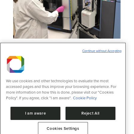
Instalação de Espectrometria de Massas
Continue without Accepting
(MAS) do CNPEM recebe propostas de
pesquisa até 31 de agosto para execução
em 2026
Notícias
1 de agosto de 2025
We use cookies and other technologies to evaluate the most
CNPEM oferecerá auxílio viagem para
accessed pages and thus improve your browsing experience. For
usuários de instituições de fora do estado
more information on how this is done, please visit our "Cookies
de SP, América Latina e Caribe com
Policy". If you agree, click "I am aware".
Cookie Policy
propostas aprovadas; instalação conta com
novos equipamentos multiusuários Até o
I am aware
Reject All
dia 31 de agosto de 2025, o Centro Nacional
de Pesquisa em Energia e Materiais
(CNPEM) recebe propostas para utilização
Cookies Settings
da instalação Espectrometria de Massas