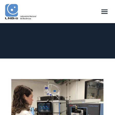
Arquivo Diário:
1 de agosto de 2025
Você está aqui:
Início
2025
agosto
01