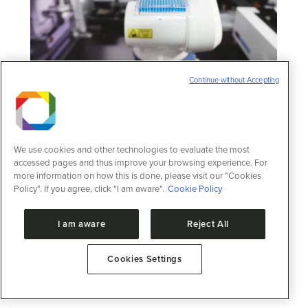
Continue without Accepting
Laboratório de Bioensaios
Instalações abertas
,
Laboratório de
Bioensaios
12 de fevereiro de 2025
We use cookies and other technologies to evaluate the most
O Laboratório de Bioensaios (LBE) é
accessed pages and thus improve your browsing experience. For
especializado na realização de bioensaios
more information on how this is done, please visit our "Cookies
por meio dos métodos de High Throughput
Policy". If you agree, click "I am aware".
Cookie Policy
Screening (HTS) e High Content Screening
(HCS), contribuindo para avanços
I am aware
Reject All
significativos na pesquisa e
desenvolvimento de novas moléculas com
aplicações biotecnológicas e farmacêuticas
Cookies Settings