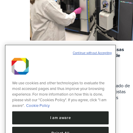
Instalação de Espectrometria de Massas
Continue without Accepting
(MAS) do CNPEM recebe propostas de
pesquisa até 31 de agosto
Notícias
1 de agosto de 2024
CNPEM oferecerá auxílio viagem para
We use cookies and other technologies to evaluate the
usuários de instituições de fora do estado de
most accessed pages and thus improve your browsing
SP, América Latina e Caribe com propostas
experience. For more information on how this is done,
aprovadas; instalação conta com novos
please visit our "Cookies Policy". If you agree, click "I am
equipamentos multiusuários
aware".
Cookie Policy
I am aware