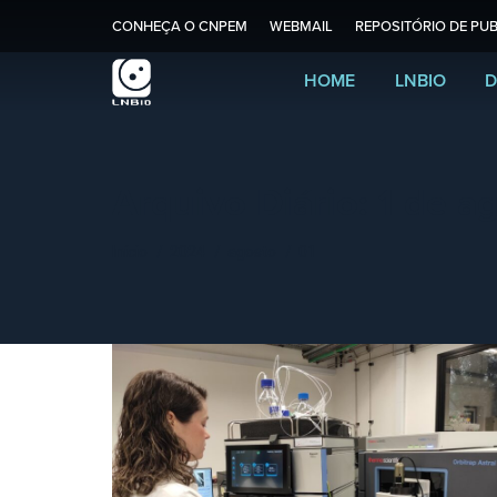
CONHEÇA O CNPEM
WEBMAIL
REPOSITÓRIO DE PUB
HOME
LNBIO
D
Arquivo Diário:
1 de a
Você está aqui:
Início
2024
agosto
01