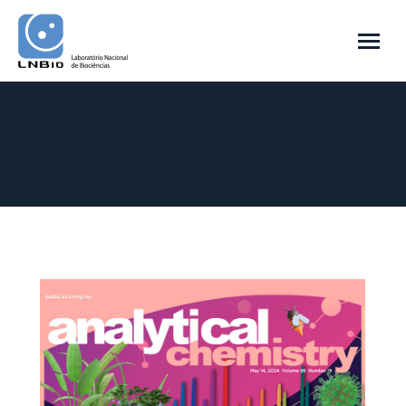
Arquivo Diário:
17 de junho de 2024
Você está aqui:
Início
2024
junho
17