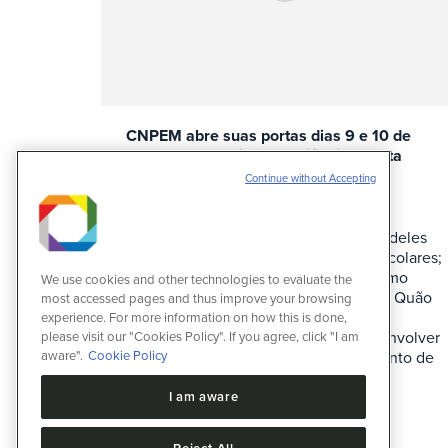
CNPEM abre suas portas dias 9 e 10 de
agosto na 6ª edição do Ciência Aberta
Continue without Accepting
Eventos
3 de maio de 2024
Evento gratuito muda formato e terá
programação em dois dias, sendo um deles
dedicado exclusivamente a grupos escolares;
programação inclui visita ao Sirius Como
We use cookies and other technologies to evaluate the
funciona um acelerador de partículas? Quão
most accessed pages and thus improve your browsing
pequena é a nanoescala? O que são
experience. For more information on how this is done,
biorrenováveis? Como podemos desenvolver
please visit our "Cookies Policy". If you agree, click "I am
aware".
Cookie Policy
novos medicamentos? Este é o momento de
fazer perguntas! O campus do Centro
Nacional…
I am aware