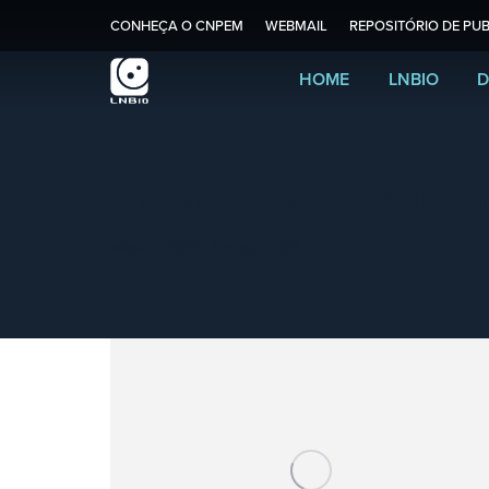
CONHEÇA O CNPEM
WEBMAIL
REPOSITÓRIO DE PUB
HOME
LNBIO
D
Arquivo Diário:
3 de m
Você está aqui:
Início
2024
maio
03