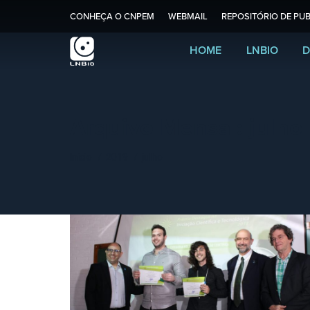
CONHEÇA O CNPEM
WEBMAIL
REPOSITÓRIO DE PUB
HOME
LNBIO
D
Arquivo Mensal:
julho
Você está aqui:
Início
2019
julho