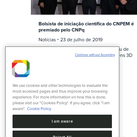
Bolsista de iniciação científica do CNPEM é
premiado pelo CNPq
Notícias
23 de julho de 2019
Dionísio Pedro Amorim Neto participou de
trabalho que gerou as primeiras imagens 3D
Continue without Accepting
de neurônios
We use cookies and other technologies to evaluate the
most accessed pages and thus improve your browsing
experience. For more information on how this is done,
please visit our "Cookies Policy". If you agree, click "I am
aware".
Cookie Policy
I am aware