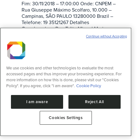
Fim: 30/11/2018 – 17:00:00 Onde: CNPEM –
Rua Giuseppe Máximo Scolfaro, 10.000 –
Campinas, SÃO PAULO 13280000 Brazil –
Telefone: 19 35121267 Detalhes
Coordenadora: Dra. Talita Miguel Marin
Inscrições
Continue without Accepting
(Brasil): https://goo.gl/forms/JOAhtv4BapFBn8rm1,
até 01 de outubro. Confira a programação
do evento: PReMASUL
_PROGRAMA_CURSO Conteúdo: Capacitar
os participantes para a realização do ensaio
We use cookies and other technologies to evaluate the most
TG OECD…
accessed pages and thus improve your browsing experience. For
more information on how this is done, please visit our "Cookies
Policy". If you agree, click "I am aware".
Cookie Policy
I am aware
Reject All
Cookies Settings