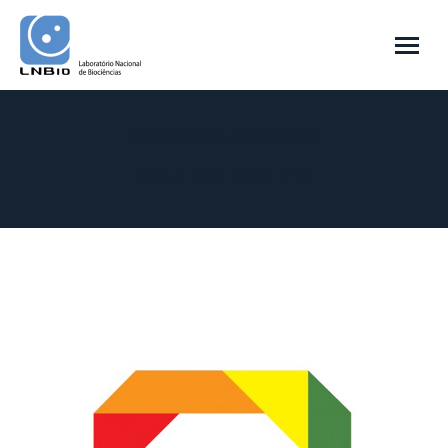
Arquivo Diário:
12 de julho de 2018
Você está aqui:
Início
2018
julho
12