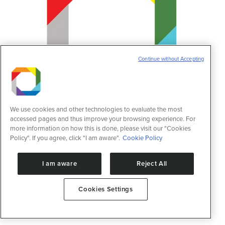
Continue without Accepting
We use cookies and other technologies to evaluate the most
accessed pages and thus improve your browsing experience. For
more information on how this is done, please visit our "Cookies
Novo diretor-geral do CNPEM é
Policy". If you agree, click "I am aware".
Cookie Policy
empossado
Notícias
12 de julho de 2018
I am aware
Reject All
Antonio José Roque assume diretoria-geral
do complexo de laboratórios nacionais
Cookies Settings