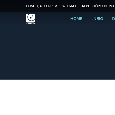
CONHEÇA O CNPEM
WEBMAIL
REPOSITÓRIO DE PUB
HOME
LNBIO
D
Arquivo Diário:
17 de 
Você está aqui:
Início
2016
junho
17